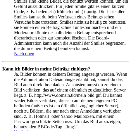
Smilies sind kleine Bilder, die benutzt werden können, um ein
Gefühl auszudrücken. Für jeden Smilie gibt es einen kurzen
Code, z. B. bedeutet :) fröhlich und :( traurig. Die Liste aller
Smilies kannst du beim Verfassen eines Beitrags sehen.
Versuche bitte trotzdem, Smilies nicht zu häufig zu benutzen,
sie können einen Beitrag schnell unlesbar machen und ein
Moderator könnte deshalb deinen Beitrag entsprechend
überarbeiten oder gar komplett löschen. Die Board-
Administration kann auch die Anzahl der Smilies begrenzen,
die du in einem Beitrag benutzen kannst.
Nach oben
Kann ich Bilder in meine Beiträge einfügen?
Ja, Bilder können in deinem Beitrag angezeigt werden. Wenn
die Administration Dateianhänge erlaubt hat, kannst du das
Bild auch direkt hochladen. Ansonsten musst du zu einem
Bild verlinken, das auf einem öffentlich zugänglichen Server
liegt, z. B. http://www.domain.tld/mein-bild.gif. Du kannst
weder Bilder verlinken, die sich auf deinem eigenen PC
befinden (außer es ist ein öffentlich zugänglicher Server),
noch zu Bildern, die nur nach einer Anmeldung verfügbar
sind, z. B. Hotmail- oder Yahoo-Mailboxen, mit einem
Passwort geschützte Seiten usw. Um das Bild anzuzeigen,
benutze den BBCode-Tag „[img]“.