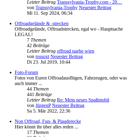
Letzter Beitrag
Transsylvania-Trophy.com - 20…
von
Transsylvania-Trophy
Neuester Beitrag
Mi 11. Sep 2024, 06:34
Offroadgelände & -strecken
Offroadgelände, Offroadstrecken, egal wo - Hauptsache
LEGAL!
7
Themen
42
Beiträge
Letzter Beitrag
offroad naehe wien
von
rossoxt
Neuester Beitrag
Di 23. Jul 2019, 10:44
Foto-Forum
Fotos von Euren Offroadausflügen, Fahrzeugen, oder was
auch immer ...
44
Themen
441
Beiträge
Letzter Beitrag
Re: Mein neues Spaßmobil
von
JürgenP
Neuester Beitrag
Sa 5. Mär 2022, 22:36
Non Offroad, Fun- & Plauderecke
Hier könnt ihr über alles reden ...
17
Themen