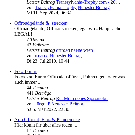
Letzter Beitrag
Transsylvania-Trophy.com - 20…
von
Transsylvania-Trophy
Neuester Beitrag
Mi 11. Sep 2024, 06:34
Offroadgelände & -strecken
Offroadgelände, Offroadstrecken, egal wo - Hauptsache
LEGAL!
7
Themen
42
Beiträge
Letzter Beitrag
offroad naehe wien
von
rossoxt
Neuester Beitrag
Di 23. Jul 2019, 10:44
Foto-Forum
Fotos von Euren Offroadausflügen, Fahrzeugen, oder was
auch immer ...
44
Themen
441
Beiträge
Letzter Beitrag
Re: Mein neues Spaßmobil
von
JürgenP
Neuester Beitrag
Sa 5. Mär 2022, 22:36
Non Offroad, Fun- & Plauderecke
Hier könnt ihr über alles reden ...
17
Themen