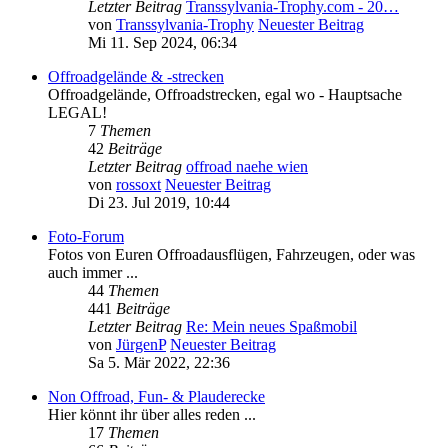
Letzter Beitrag
Transsylvania-Trophy.com - 20…
von
Transsylvania-Trophy
Neuester Beitrag
Mi 11. Sep 2024, 06:34
Offroadgelände & -strecken
Offroadgelände, Offroadstrecken, egal wo - Hauptsache
LEGAL!
7
Themen
42
Beiträge
Letzter Beitrag
offroad naehe wien
von
rossoxt
Neuester Beitrag
Di 23. Jul 2019, 10:44
Foto-Forum
Fotos von Euren Offroadausflügen, Fahrzeugen, oder was
auch immer ...
44
Themen
441
Beiträge
Letzter Beitrag
Re: Mein neues Spaßmobil
von
JürgenP
Neuester Beitrag
Sa 5. Mär 2022, 22:36
Non Offroad, Fun- & Plauderecke
Hier könnt ihr über alles reden ...
17
Themen