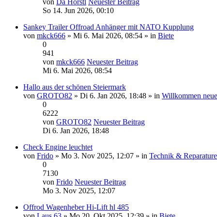
von
Da Horstl
Neuester Beitrag
So 14. Jun 2026, 00:10
Sankey Trailer Offroad Anhänger mit NATO Kupplung
von
mkck666
» Mi 6. Mai 2026, 08:54 » in
Biete
0
941
von
mkck666
Neuester Beitrag
Mi 6. Mai 2026, 08:54
Hallo aus der schönen Steiermark
von
GROTO82
» Di 6. Jan 2026, 18:48 » in
Willkommen neue
0
6222
von
GROTO82
Neuester Beitrag
Di 6. Jan 2026, 18:48
Check Engine leuchtet
von
Frido
» Mo 3. Nov 2025, 12:07 » in
Technik & Reparatur
0
7130
von
Frido
Neuester Beitrag
Mo 3. Nov 2025, 12:07
Offrod Wagenheber Hi-Lift hl 485
von
Laus 63
» Mo 20. Okt 2025, 12:39 » in
Biete