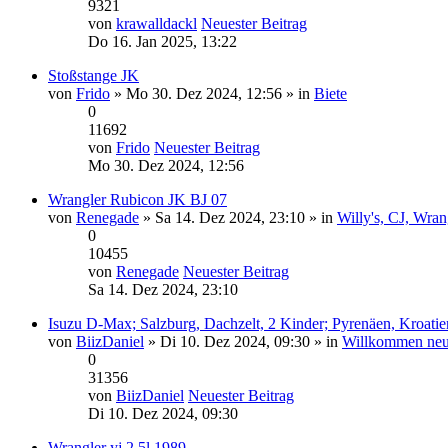
9321
von
krawalldackl
Neuester Beitrag
Do 16. Jan 2025, 13:22
Stoßstange JK
von
Frido
» Mo 30. Dez 2024, 12:56 » in
Biete
0
11692
von
Frido
Neuester Beitrag
Mo 30. Dez 2024, 12:56
Wrangler Rubicon JK BJ 07
von
Renegade
» Sa 14. Dez 2024, 23:10 » in
Willy's, CJ, Wran
0
10455
von
Renegade
Neuester Beitrag
Sa 14. Dez 2024, 23:10
Isuzu D-Max; Salzburg, Dachzelt, 2 Kinder; Pyrenäen, Kroatien
von
BiizDaniel
» Di 10. Dez 2024, 09:30 » in
Willkommen neu
0
31356
von
BiizDaniel
Neuester Beitrag
Di 10. Dez 2024, 09:30
Wrangler yj 2.5l 1989