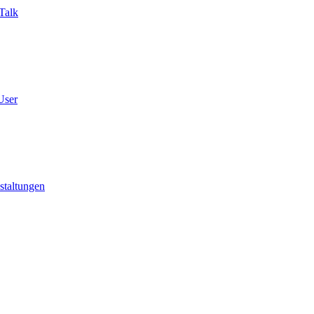
Talk
User
staltungen