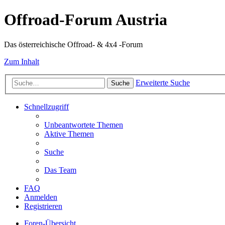
Offroad-Forum Austria
Das österreichische Offroad- & 4x4 -Forum
Zum Inhalt
Erweiterte Suche
Suche
Schnellzugriff
Unbeantwortete Themen
Aktive Themen
Suche
Das Team
FAQ
Anmelden
Registrieren
Foren-Übersicht