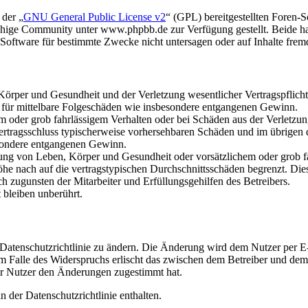
 der „
GNU General Public License v2
“ (GPL) bereitgestellten Foren
hige Community unter www.phpbb.de zur Verfügung gestellt. Beide hab
oftware für bestimmte Zwecke nicht untersagen oder auf Inhalte frem
rper und Gesundheit und der Verletzung wesentlicher Vertragspflichten
ch für mittelbare Folgeschäden wie insbesondere entgangenen Gewinn.
em oder grob fahrlässigem Verhalten oder bei Schäden aus der Verletz
i Vertragsschluss typischerweise vorhersehbaren Schäden und im übrigen
besondere entgangenen Gewinn.
ng von Leben, Körper und Gesundheit oder vorsätzlichem oder grob fah
e nach auf die vertragstypischen Durchschnittsschäden begrenzt. Dies
h zugunsten der Mitarbeiter und Erfüllungsgehilfen des Betreibers.
bleiben unberührt.
 Datenschutzrichtlinie zu ändern. Die Änderung wird dem Nutzer per E-
m Falle des Widerspruchs erlischt das zwischen dem Betreiber und dem 
er Nutzer den Änderungen zugestimmt hat.
 der Datenschutzrichtlinie enthalten.