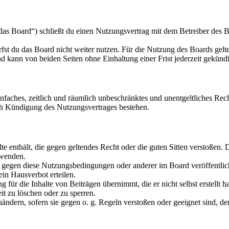
s Board“) schließt du einen Nutzungsvertrag mit dem Betreiber des Bo
fst du das Board nicht weiter nutzen. Für die Nutzung des Boards gelten
 kann von beiden Seiten ohne Einhaltung einer Frist jederzeit gekünd
 einfaches, zeitlich und räumlich unbeschränktes und unentgeltliches R
ch Kündigung des Nutzungsvertrages bestehen.
alte enthält, die gegen geltendes Recht oder die guten Sitten verstoßen. 
rwenden.
n gegen diese Nutzungsbedingungen oder anderer im Board veröffentli
in Hausverbot erteilen.
für die Inhalte von Beiträgen übernimmt, die er nicht selbst erstellt 
it zu löschen oder zu sperren.
uändern, sofern sie gegen o. g. Regeln verstoßen oder geeignet sind, 