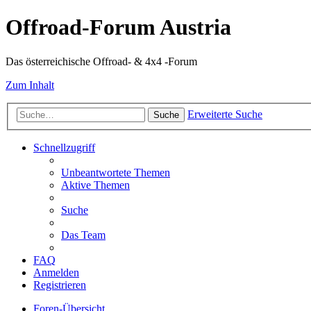
Offroad-Forum Austria
Das österreichische Offroad- & 4x4 -Forum
Zum Inhalt
Erweiterte Suche
Suche
Schnellzugriff
Unbeantwortete Themen
Aktive Themen
Suche
Das Team
FAQ
Anmelden
Registrieren
Foren-Übersicht