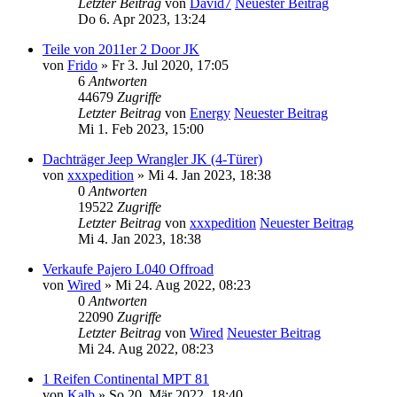
Letzter Beitrag
von
David7
Neuester Beitrag
Do 6. Apr 2023, 13:24
Teile von 2011er 2 Door JK
von
Frido
» Fr 3. Jul 2020, 17:05
6
Antworten
44679
Zugriffe
Letzter Beitrag
von
Energy
Neuester Beitrag
Mi 1. Feb 2023, 15:00
Dachträger Jeep Wrangler JK (4-Türer)
von
xxxpedition
» Mi 4. Jan 2023, 18:38
0
Antworten
19522
Zugriffe
Letzter Beitrag
von
xxxpedition
Neuester Beitrag
Mi 4. Jan 2023, 18:38
Verkaufe Pajero L040 Offroad
von
Wired
» Mi 24. Aug 2022, 08:23
0
Antworten
22090
Zugriffe
Letzter Beitrag
von
Wired
Neuester Beitrag
Mi 24. Aug 2022, 08:23
1 Reifen Continental MPT 81
von
Kalb
» So 20. Mär 2022, 18:40