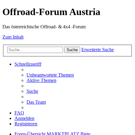
Offroad-Forum Austria
Das österreichische Offroad- & 4x4 -Forum
Zum Inhalt
Erweiterte Suche
Suche
Schnellzugriff
Unbeantwortete Themen
Aktive Themen
Suche
Das Team
FAQ
Anmelden
Registrieren
Foren-Übersicht
MARKTPLATZ
Biete