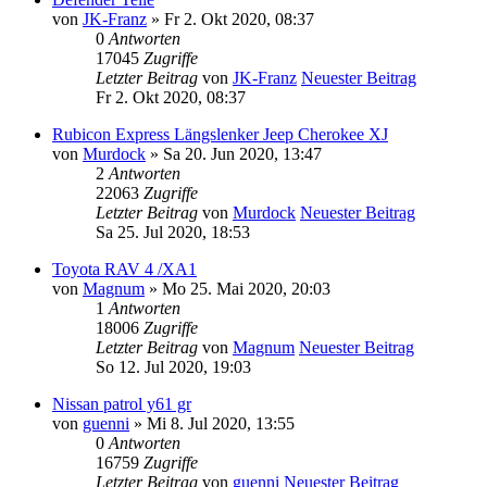
von
JK-Franz
» Fr 2. Okt 2020, 08:37
0
Antworten
17045
Zugriffe
Letzter Beitrag
von
JK-Franz
Neuester Beitrag
Fr 2. Okt 2020, 08:37
Rubicon Express Längslenker Jeep Cherokee XJ
von
Murdock
» Sa 20. Jun 2020, 13:47
2
Antworten
22063
Zugriffe
Letzter Beitrag
von
Murdock
Neuester Beitrag
Sa 25. Jul 2020, 18:53
Toyota RAV 4 /XA1
von
Magnum
» Mo 25. Mai 2020, 20:03
1
Antworten
18006
Zugriffe
Letzter Beitrag
von
Magnum
Neuester Beitrag
So 12. Jul 2020, 19:03
Nissan patrol y61 gr
von
guenni
» Mi 8. Jul 2020, 13:55
0
Antworten
16759
Zugriffe
Letzter Beitrag
von
guenni
Neuester Beitrag