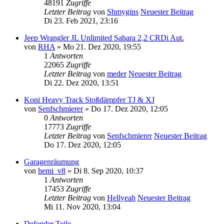
48191
Zugriffe
Letzter Beitrag
von
Shmygins
Neuester Beitrag
Di 23. Feb 2021, 23:16
Jeep Wrangler JL Unlimited Sahara 2,2 CRDi Aut.
von
RHA
» Mo 21. Dez 2020, 19:55
1
Antworten
22065
Zugriffe
Letzter Beitrag
von
meder
Neuester Beitrag
Di 22. Dez 2020, 13:51
Koni Heavy Track Stoßdämpfer TJ & XJ
von
Senfschmierer
» Do 17. Dez 2020, 12:05
0
Antworten
17773
Zugriffe
Letzter Beitrag
von
Senfschmierer
Neuester Beitrag
Do 17. Dez 2020, 12:05
Garagenräumung
von
hemi_v8
» Di 8. Sep 2020, 10:37
1
Antworten
17453
Zugriffe
Letzter Beitrag
von
Hellyeah
Neuester Beitrag
Mi 11. Nov 2020, 13:04
Defender Teile