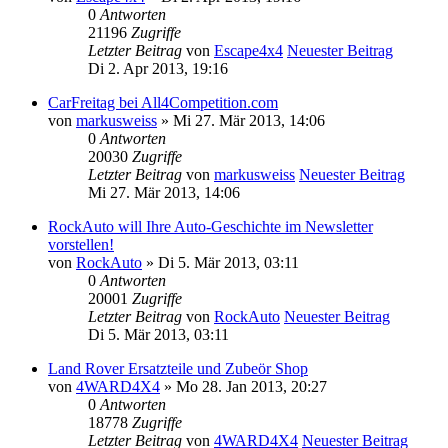
0
Antworten
21196
Zugriffe
Letzter Beitrag
von
Escape4x4
Neuester Beitrag
Di 2. Apr 2013, 19:16
CarFreitag bei All4Competition.com
von
markusweiss
» Mi 27. Mär 2013, 14:06
0
Antworten
20030
Zugriffe
Letzter Beitrag
von
markusweiss
Neuester Beitrag
Mi 27. Mär 2013, 14:06
RockAuto will Ihre Auto-Geschichte im Newsletter
vorstellen!
von
RockAuto
» Di 5. Mär 2013, 03:11
0
Antworten
20001
Zugriffe
Letzter Beitrag
von
RockAuto
Neuester Beitrag
Di 5. Mär 2013, 03:11
Land Rover Ersatzteile und Zubeör Shop
von
4WARD4X4
» Mo 28. Jan 2013, 20:27
0
Antworten
18778
Zugriffe
Letzter Beitrag
von
4WARD4X4
Neuester Beitrag