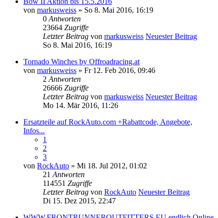
Bow II Aktion bis 15.5.2016
von
markusweiss
» So 8. Mai 2016, 16:19
0
Antworten
23664
Zugriffe
Letzter Beitrag
von
markusweiss
Neuester Beitrag
So 8. Mai 2016, 16:19
Tornado Winches by Offroadracing.at
von
markusweiss
» Fr 12. Feb 2016, 09:46
2
Antworten
26666
Zugriffe
Letzter Beitrag
von
markusweiss
Neuester Beitrag
Mo 14. Mär 2016, 11:26
Ersatzteile auf RockAuto.com +Rabattcode, Angebote,
Infos...
1
2
3
von
RockAuto
» Mi 18. Jul 2012, 01:02
21
Antworten
114551
Zugriffe
Letzter Beitrag
von
RockAuto
Neuester Beitrag
Di 15. Dez 2015, 22:47
WWW.FRONTRUNNEROUTFITTERS.EU endlich Online