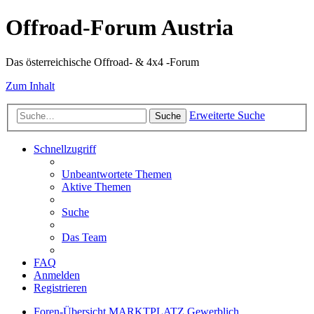
Offroad-Forum Austria
Das österreichische Offroad- & 4x4 -Forum
Zum Inhalt
Erweiterte Suche
Suche
Schnellzugriff
Unbeantwortete Themen
Aktive Themen
Suche
Das Team
FAQ
Anmelden
Registrieren
Foren-Übersicht
MARKTPLATZ
Gewerblich