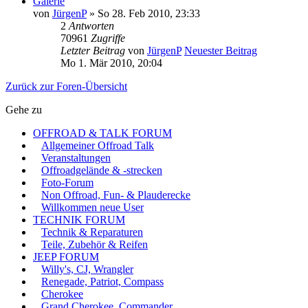
Galerie
von
JürgenP
» So 28. Feb 2010, 23:33
2
Antworten
70961
Zugriffe
Letzter Beitrag
von
JürgenP
Neuester Beitrag
Mo 1. Mär 2010, 20:04
Zurück zur Foren-Übersicht
Gehe zu
OFFROAD & TALK FORUM
Allgemeiner Offroad Talk
Veranstaltungen
Offroadgelände & -strecken
Foto-Forum
Non Offroad, Fun- & Plauderecke
Willkommen neue User
TECHNIK FORUM
Technik & Reparaturen
Teile, Zubehör & Reifen
JEEP FORUM
Willy's, CJ, Wrangler
Renegade, Patriot, Compass
Cherokee
Grand Cherokee, Commander