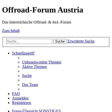
Offroad-Forum Austria
Das österreichische Offroad- & 4x4 -Forum
Zum Inhalt
Erweiterte Suche
Suche
Schnellzugriff
Unbeantwortete Themen
Aktive Themen
Suche
Das Team
FAQ
Anmelden
Registrieren
Foren-Übersicht
SONSTIGES