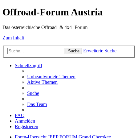
Offroad-Forum Austria
Das österreichische Offroad- & 4x4 -Forum
Zum Inhalt
Erweiterte Suche
Suche
Schnellzugriff
Unbeantwortete Themen
Aktive Themen
Suche
Das Team
FAQ
Anmelden
Registrieren
Foren-Übersicht
JEEP FORUM
Grand Cherokee,