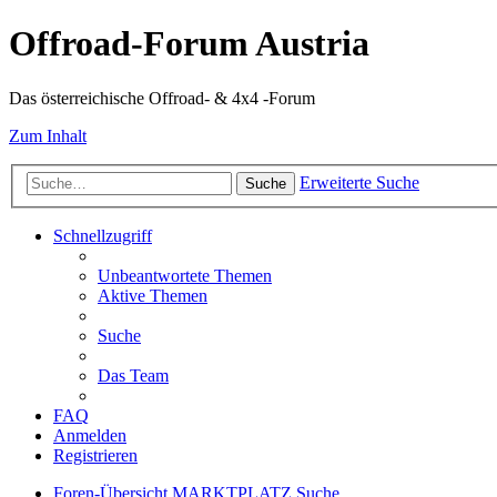
Offroad-Forum Austria
Das österreichische Offroad- & 4x4 -Forum
Zum Inhalt
Erweiterte Suche
Suche
Schnellzugriff
Unbeantwortete Themen
Aktive Themen
Suche
Das Team
FAQ
Anmelden
Registrieren
Foren-Übersicht
MARKTPLATZ
Suche