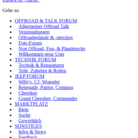
Gehe zu
OFFROAD & TALK FORUM
Allgemeiner Offroad Talk
Veranstaltungen
Offroadgelände & -strecken
Foto-Forum
Non Offroad, Fun- & Plauderecke
Willkommen neue User
TECHNIK FORUM
Technik & Reparaturen
Teile, Zubehör & Reifen
JEEP FORUM
Willy's, CJ, Wrangler
Renegade, Patriot, Compass
Cherokee
Grand Cherokee, Commander
MARKTPLATZ
Biete
Suche
Gewerblich
SONSTIGES
Infos & News
Feedback